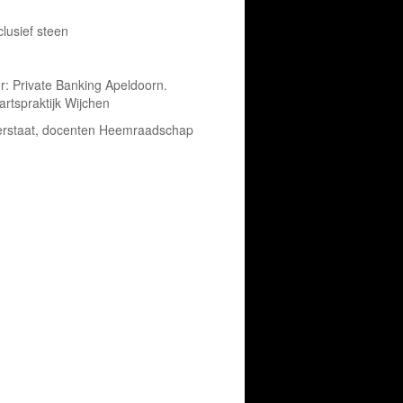
lusief steen
: Private Banking Apeldoorn.
rtspraktijk Wijchen
aterstaat, docenten Heemraadschap