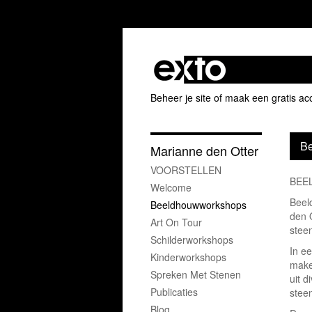
Beheer je site
of
maak een gratis ac
Be
Marianne den Otter
VOORSTELLEN
BEE
Welcome
Beel
Beeldhouwworkshops
den 
Art On Tour
stee
Schilderworkshops
In e
Kinderworkshops
make
Spreken Met Stenen
uit d
Publicaties
stee
Blog