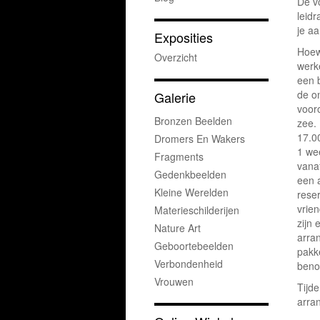
De v
leidr
je aa
Exposities
Hoewe
Overzicht
werk
een 
de o
Galerie
vooro
Bronzen Beelden
zee.
17.0
Dromers En Wakers
1 we
Fragments
vana
Gedenkbeelden
een 
Kleine Werelden
reser
vrien
Materieschilderijen
zijn 
Nature Art
arra
Geboortebeelden
pakk
Verbondenheid
beno
Vrouwen
Tijd
arra