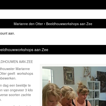
Marianne den Otter
Beeldhouwworkshops aan Zee
count aan
.
eldhouwworkshops aan Zee
LDHOUWEN AAN ZEE
dhouwster Marianne
Otter geeft workshops
nbewerken.
en dag een beeldje te
n van ongeveer 3 kilo
iverse soorten zachte
n.