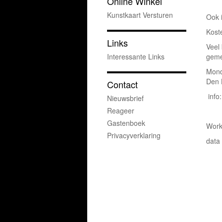
Online Winkel
Kunstkaart Versturen
Ook 
Kost
Links
Veel
Interessante Links
geme
Mond
Den 
Contact
info
Nieuwsbrief
Reageer
Gastenboek
Work
Privacyverklaring
data