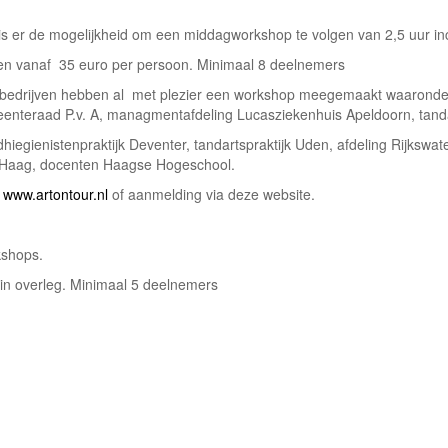
is er de mogelijkheid om een middagworkshop te volgen van 2,5 uur inc
en vanaf 35 euro per persoon. Minimaal 8 deelnemers
 bedrijven hebben al met plezier een workshop meegemaakt waaronder
enteraad P.v. A, managmentafdeling Lucasziekenhuis Apeldoorn, tanda
hiegienistenpraktijk Deventer, tandartspraktijk Uden, afdeling Rijksw
Haag, docenten Haagse Hogeschool.
:
www.artontour.nl
of aanmelding via deze website.
shops.
 in overleg. Minimaal 5 deelnemers