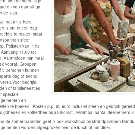
orm van de steen is je
aad en van daaruit ga
n de slag.
l het altijd hard
en is om in een dag
beeldje te maken staat
ntspannen sfeer
p. Polisten kan in de
 Aanvang 11.00 tot
0 Aanmelden minimaal
ek vooraf. Groepen
f 5 personen kunnen
aparte dag of avond
veren.Voor bedrijfs-
den of familiefeestjes
er speciale
ngementen en
etten te boeken . Kosten p.p 65 euro inclusief steen en gebruik gere
digdheden en koffie/thee bij aankomst . Minimaal aantal deelnemers 6
ens de zomermaanden geef ik ook workshops bij strandpaviljoen Bandu 
ngementen worden afgesproken over de lunch of het diner.