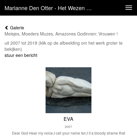
Marianne Den Otter - Het Wezen Vrouw.
Tog
navi
Galerie
Meisjes, Moeders Muzes, Amazones Godinnen: Vrouwen !
uit 2007 tot 2018
(klik op de afbeelding om het werk groter te
bekijken)
stuur een bericht
EVA
2007
Dear God Hear my voice,I call your name Isn,t it a bloody shame that