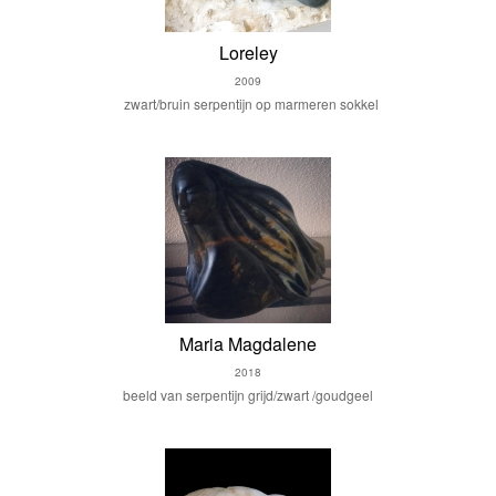
Loreley
2009
zwart/bruin serpentijn op marmeren sokkel
Maria Magdalene
2018
beeld van serpentijn grijd/zwart /goudgeel