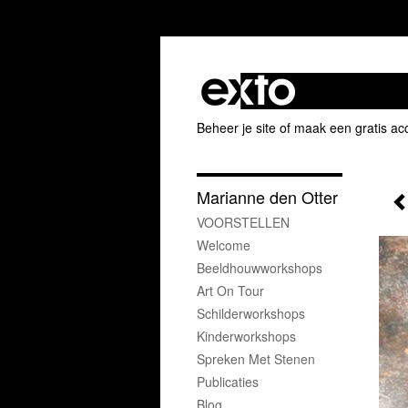
Beheer je site
of
maak een gratis ac
Marianne den Otter
VOORSTELLEN
Welcome
Beeldhouwworkshops
Art On Tour
Schilderworkshops
Kinderworkshops
Spreken Met Stenen
Publicaties
Blog