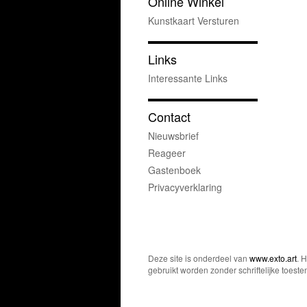
Online Winkel
Kunstkaart Versturen
Links
Interessante Links
Contact
Nieuwsbrief
Reageer
Gastenboek
Privacyverklaring
Deze site is onderdeel van
www.exto.art
. 
gebruikt worden zonder schriftelijke toest