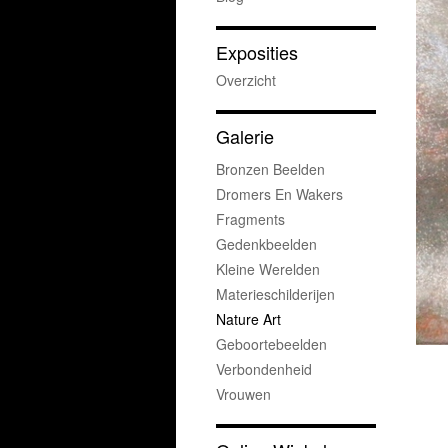
Exposities
Overzicht
Galerie
Bronzen Beelden
Dromers En Wakers
Fragments
Gedenkbeelden
Kleine Werelden
Materieschilderijen
Nature Art
Geboortebeelden
Verbondenheid
Vrouwen