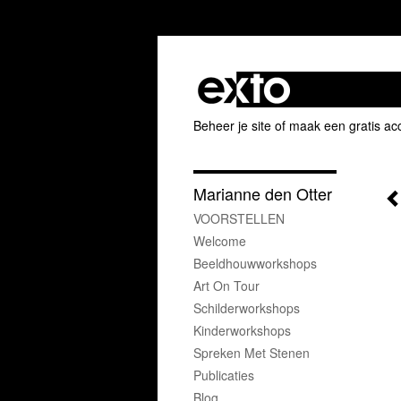
Beheer je site
of
maak een gratis ac
Marianne den Otter
VOORSTELLEN
Welcome
Beeldhouwworkshops
Art On Tour
Schilderworkshops
Kinderworkshops
Spreken Met Stenen
Publicaties
Blog