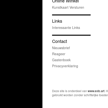
Online Winkel
Kunstkaart Versturen
Links
Interessante Links
Contact
Nieuwsbrief
Reageer
Gastenboek
Privacyverklaring
Deze site is onderdeel van
www.exto.art
. 
gebruikt worden zonder schriftelijke toest