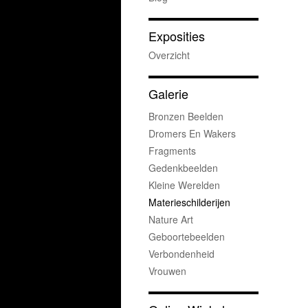
Exposities
Overzicht
Galerie
Bronzen Beelden
Dromers En Wakers
Fragments
Gedenkbeelden
Kleine Werelden
Materieschilderijen
Nature Art
Geboortebeelden
Verbondenheid
Vrouwen